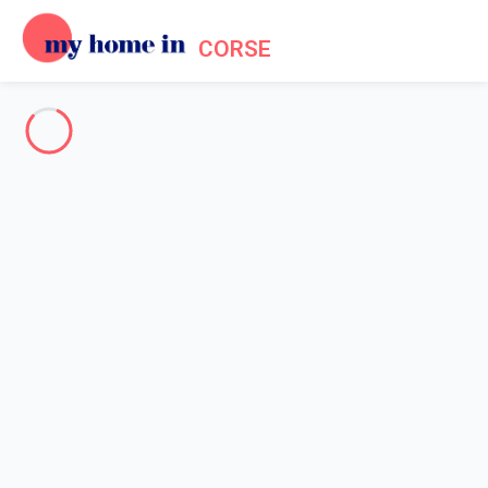
CORSE
The whole of Corsica
-
Votre recherche
SEARCH
Vos filtres
Appliquer
Arriving