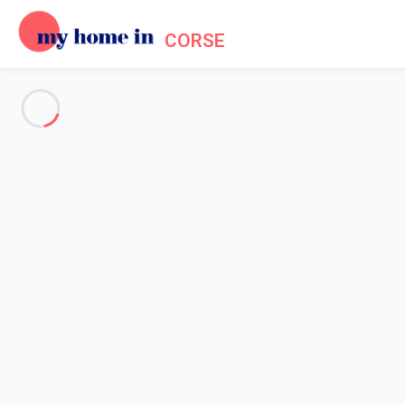
CORSE
The whole of Corsica
-
Votre recherche
SEARCH
Vos filtres
Appliquer
Arriving