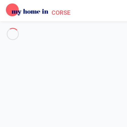
CORSE
The whole of Corsica
-
Votre recherche
SEARCH
Vos filtres
Appliquer
Arriving