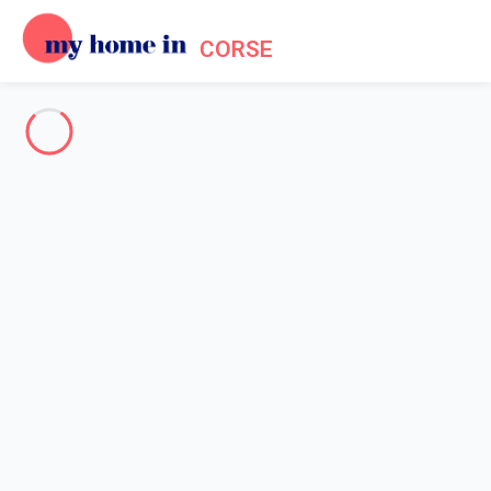
CORSE
The whole of Corsica
-
Votre recherche
SEARCH
Vos filtres
Appliquer
Arriving